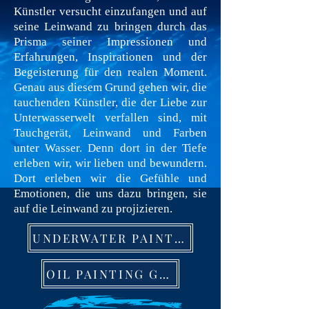
Künstler versucht einzufangen und auf
seine Leinwand zu bringen durch das
Prisma seiner Impressionen und
Erfahrungen, Inspirationen und der
Begeisterung für den realen Moment.
Genau aus diesem Grund gehen wir, die
tauchenden Künstler, die der Liebe zur
Unterwasserwelt verfallen sind, mit
Tauchgerät, Leinwand und Farben
unter Wasser. Denn dort in der Tiefe
erleben wir, wir lieben und bewundern.
Dort erleben wir die Gefühle und
Emotionen, die uns dazu bringen, sie
auf die Leinwand zu projizieren.
UNDERWATER PAINTING GALLERY
OIL PAINTING GALLERY